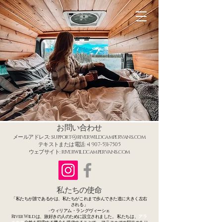
お問い合わせ
メールアドレス:
support@riverwildcampervans.com
テキストまたは電話:
+1 907-531-7505
ウェブサイト: riverwildcampervans.com
私たちの使命
「私たちが誰であるかは、私たちがこれまで歩んできた道に大きく左右
される」
- ウィリアム・ラングヴィーシェ
River Wild は、旅好きの人のために設立されました。
私たちは
、
アラ