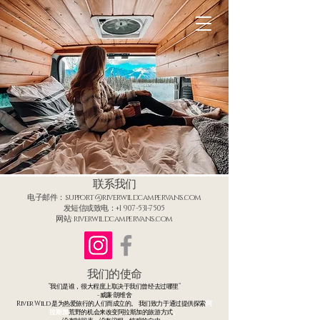
联系我们
电子邮件：
support@riverwildcampervans.com
发短信或致电：+1
907-531-7505
网站: riverwildcampervans.com
我们的使命
“我们是谁，很大程度上取决于我们曾经去过哪里”
- 威廉·朗维舍
River Wild 是为热爱旅行的人们而成立的。
我们
致力于
通过
提供
探索
阿
拉斯加
荒野的
机会
来改变阿拉斯加的旅游方式
。